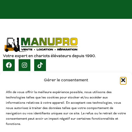
Votre expert en chariots élévateurs depuis 1990.
NAVIGATION
Gérer le consentement
ACCUEIL
À PROPOS
SERVICES
CATALOGUE
INVENTAIRE
CARRIÈRE
CONTACT
FRANÇAIS
Afin de vous offrir la meilleure expérience possible, nous utilisons des
technologies telles que les cookies pour stocker et/ou accéder aux
CONTACT
informations relatives à votre appareil. En acceptant ces technologies, vous
nous autorisez à traiter des données telles que votre comportement de
(450) 377-5438
navigation ou vos identifiants uniques sur ce site. Le refus ou le retrait de votre
Téléphone
consentement peut avoir un impact négatif sur certaines fonctionnalités et
fonctions.
admin@chariotsmanupro.com
Courriel