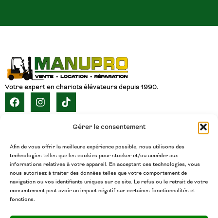
Votre expert en chariots élévateurs depuis 1990.
NAVIGATION
Gérer le consentement
ACCUEIL
À PROPOS
SERVICES
CATALOGUE
INVENTAIRE
CARRIÈRE
CONTACT
FRANÇAIS
Afin de vous offrir la meilleure expérience possible, nous utilisons des
technologies telles que les cookies pour stocker et/ou accéder aux
CONTACT
informations relatives à votre appareil. En acceptant ces technologies, vous
nous autorisez à traiter des données telles que votre comportement de
(450) 377-5438
navigation ou vos identifiants uniques sur ce site. Le refus ou le retrait de votre
Téléphone
consentement peut avoir un impact négatif sur certaines fonctionnalités et
fonctions.
admin@chariotsmanupro.com
Courriel