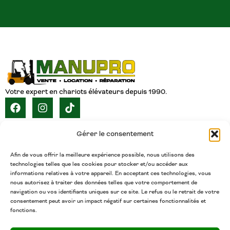
Votre expert en chariots élévateurs depuis 1990.
NAVIGATION
Gérer le consentement
ACCUEIL
À PROPOS
SERVICES
CATALOGUE
INVENTAIRE
CARRIÈRE
CONTACT
FRANÇAIS
Afin de vous offrir la meilleure expérience possible, nous utilisons des
technologies telles que les cookies pour stocker et/ou accéder aux
CONTACT
informations relatives à votre appareil. En acceptant ces technologies, vous
nous autorisez à traiter des données telles que votre comportement de
(450) 377-5438
navigation ou vos identifiants uniques sur ce site. Le refus ou le retrait de votre
Téléphone
consentement peut avoir un impact négatif sur certaines fonctionnalités et
fonctions.
admin@chariotsmanupro.com
Courriel