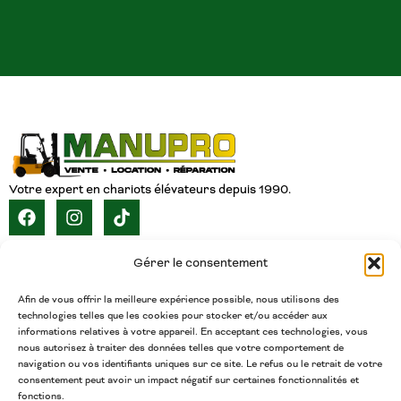
Votre expert en chariots élévateurs depuis 1990.
NAVIGATION
Gérer le consentement
ACCUEIL
À PROPOS
SERVICES
CATALOGUE
INVENTAIRE
CARRIÈRE
CONTACT
FRANÇAIS
Afin de vous offrir la meilleure expérience possible, nous utilisons des
technologies telles que les cookies pour stocker et/ou accéder aux
CONTACT
informations relatives à votre appareil. En acceptant ces technologies, vous
nous autorisez à traiter des données telles que votre comportement de
(450) 377-5438
navigation ou vos identifiants uniques sur ce site. Le refus ou le retrait de votre
Téléphone
consentement peut avoir un impact négatif sur certaines fonctionnalités et
fonctions.
admin@chariotsmanupro.com