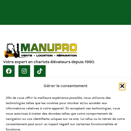
Votre expert en chariots élévateurs depuis 1990.
NAVIGATION
Gérer le consentement
ACCUEIL
À PROPOS
SERVICES
CATALOGUE
INVENTAIRE
CARRIÈRE
CONTACT
FRANÇAIS
Afin de vous offrir la meilleure expérience possible, nous utilisons des
technologies telles que les cookies pour stocker et/ou accéder aux
CONTACT
informations relatives à votre appareil. En acceptant ces technologies, vous
nous autorisez à traiter des données telles que votre comportement de
(450) 377-5438
navigation ou vos identifiants uniques sur ce site. Le refus ou le retrait de votre
Téléphone
consentement peut avoir un impact négatif sur certaines fonctionnalités et
fonctions.
admin@chariotsmanupro.com